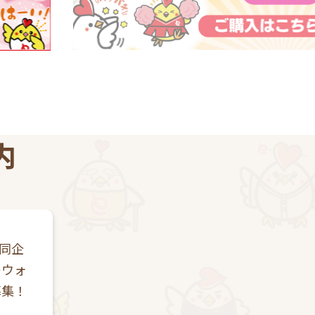
内
同企
ーウォ
募集！