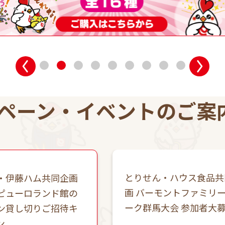
ペーン・
イベントのご案
とりせん・ハウス食品共
・伊藤ハム共同企画
画 バーモントファミリ
ピューロランド館の
ーク群馬大会 参加者大
ン貸し切りご招待キ
ン