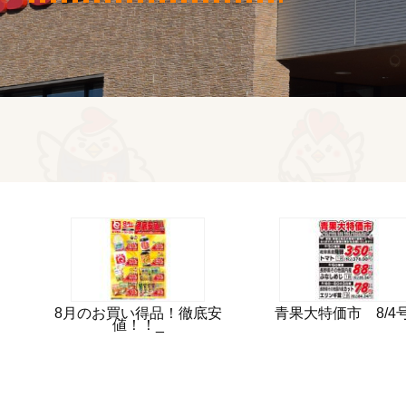
8月のお買い得品！徹底安
青果大特価市 8/4
値！！_