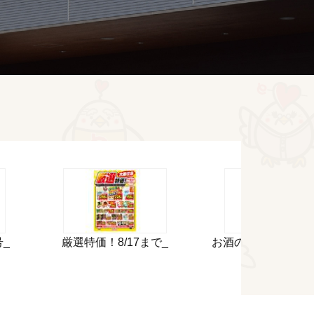
号_
厳選特価！8/17まで_
お酒のサマースペシ