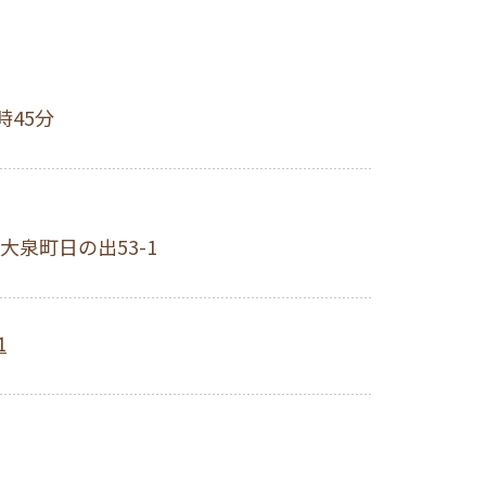
時45分
大泉町日の出53-1
1