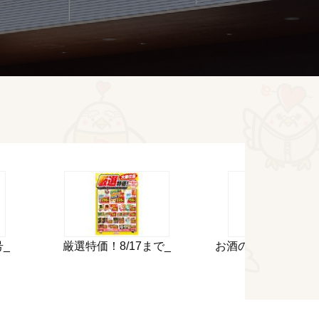
号_
厳選特価！8/17まで_
お酒のサマースペシ