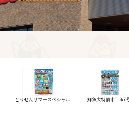
とりせんサマースペシャル_
鮮魚大特価市 8/7