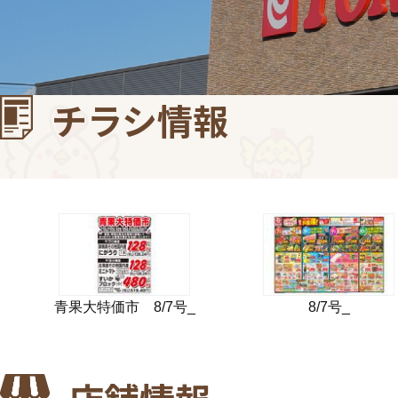
チラシ情報
青果大特価市 8/7号_
8/7号_